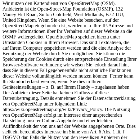
Wir nutzen den Kartendienst von OpenStreetMap (OSM).
Anbieterin ist die Open-Street-Map Foundation (OSMF), 132
Maney Hill Road, Sutton Coldfield, West Midlands, B72 1JU,
United Kingdom. Wenn Sie eine Website besuchen, auf der
OpenStreetMap eingebunden ist, werden u. a. Ihre IP-Adresse und
weitere Informationen über Ihr Verhalten auf dieser Website an die
OSMF weitergeleitet. OpenStreetMap speichert hierzu unter
Umständen Cookies in Ihrem Browser. Das sind Textdateien, die
auf Ihrem Computer gespeichert werden und die eine Analyse der
Benutzung der Website durch Sie ermöglichen. Sie können die
Speicherung der Cookies durch eine entsprechende Einstellung Ihrer
Browser-Software verhindern; wir weisen Sie jedoch darauf hin,
dass Sie in diesem Fall gegebenenfalls nicht sämtliche Funktionen
dieser Website vollumfänglich werden nutzen können. Ferner kann
Ihr Standort erfasst werden, wenn Sie dies in Ihren
Geräteeinstellungen – z. B. auf Ihrem Handy – zugelassen haben.
Der Anbieter dieser Seite hat keinen Einfluss auf diese
Datenübertragung. Details entnehmen Sie der Datenschutzerklärung
von OpenStreetMap unter folgendem Link:
https://wiki.openstreetmap.org/wiki/Privacy_Policy. Die Nutzung
von OpenStreetMap erfolgt im Interesse einer ansprechenden
Darstellung unserer Online-Angebote und einer leichten
Auffindbarkeit der von uns auf der Website angegebenen Orte. Dies
stellt ein berechtigtes Interesse im Sinne von Art. 6 Abs. 1 lit. f
DSGVO dar. Falls die Nutzer von den jeweiligen Anbietern der